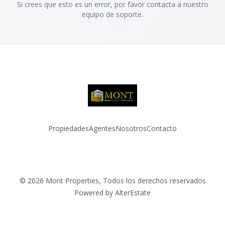
Si crees que esto es un error, por favor contacta a nuestro
equipo de soporte.
Propiedades
Agentes
Nosotros
Contacto
Facebook
Instagram
©
2026
Mont Properties
,
Todos los derechos reservados
Powered by
AlterEstate