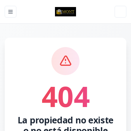
Toggle navigation menu
Toggl
404
La propiedad no existe
o no está disponible