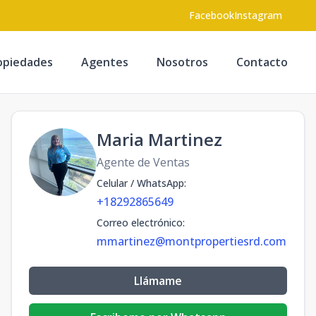
Facebook
Instagram
opiedades
Agentes
Nosotros
Contacto
Maria Martinez
Agente de Ventas
Celular / WhatsApp
:
+18292865649
Correo electrónico
:
mmartinez@montpropertiesrd.com
Llámame