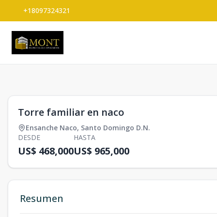
+18097324321
1
/
0
Torre familiar en naco
Ensanche Naco
,
Santo Domingo D.N.
DESDE
HASTA
US$ 468,000
US$ 965,000
Resumen