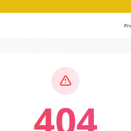
Pr
404