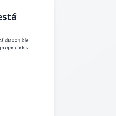
está
tá disponible
 propiedades