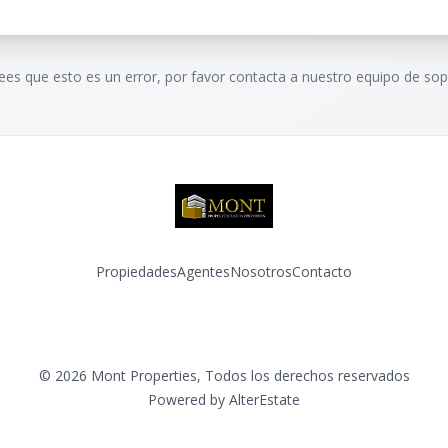
rees que esto es un error, por favor contacta a nuestro equipo de sop
Propiedades
Agentes
Nosotros
Contacto
Facebook
Instagram
©
2026
Mont Properties
,
Todos los derechos reservados
Powered by
AlterEstate