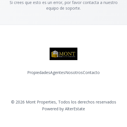
Si crees que esto es un error, por favor contacta a nuestro
equipo de soporte.
Propiedades
Agentes
Nosotros
Contacto
Facebook
Instagram
©
2026
Mont Properties
,
Todos los derechos reservados
Powered by
AlterEstate