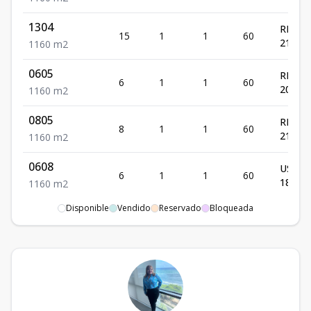
1304
RD$
15
1
1
60
212,00
1
1
60
m2
0605
RD$
6
1
1
60
208,00
1
1
60
m2
0805
RD$
8
1
1
60
210,00
1
1
60
m2
0608
US$
6
1
1
60
185,00
1
1
60
m2
Disponible
Vendido
Reservado
Bloqueada
0609
US$
6
1
1
60
204,00
1
1
60
m2
0709
US$
7
1
1
60
205,00
1
1
60
m2
0809
US$