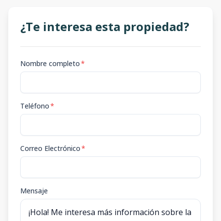
1504
¿Te interesa esta propiedad?
15
2
2
-
2
2
2
2
100
m2
1506
15
2
2
-
2
Nombre completo
*
2
2
2
100
m2
Teléfono
*
Correo Electrónico
*
Mensaje