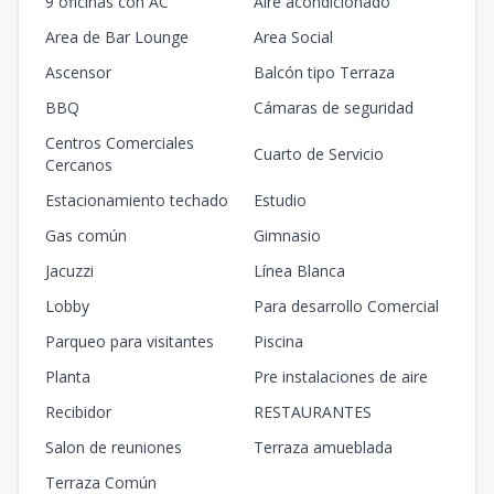
903
9 oficinas con AC
Aire acondicionado
9
2
2
-
2
2
2
2
100
m2
Area de Bar Lounge
Area Social
901
Ascensor
Balcón tipo Terraza
9
1
1
1
1
1
1
1
70
m2
BBQ
Cámaras de seguridad
Centros Comerciales
1001
Cuarto de Servicio
10
1
1
1
1
Cercanos
1
1
1
70
m2
Estacionamiento techado
Estudio
1003
Gas común
10
2
Gimnasio
2
-
2
2
2
2
100
m2
Jacuzzi
Línea Blanca
1101
Lobby
Para desarrollo Comercial
11
1
1
1
1
1
1
1
70
m2
Parqueo para visitantes
Piscina
1103
Planta
Pre instalaciones de aire
11
2
2
-
2
2
2
2
100
m2
Recibidor
RESTAURANTES
1201
Salon de reuniones
Terraza amueblada
12
1
1
1
1
1
1
1
70
m2
Terraza Común