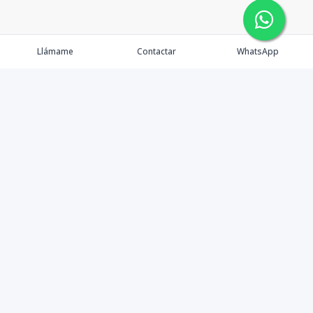
Llámame
Contactar
WhatsApp
Propiedades
Agentes
Nosotros
Contacto
Facebook
Instagram