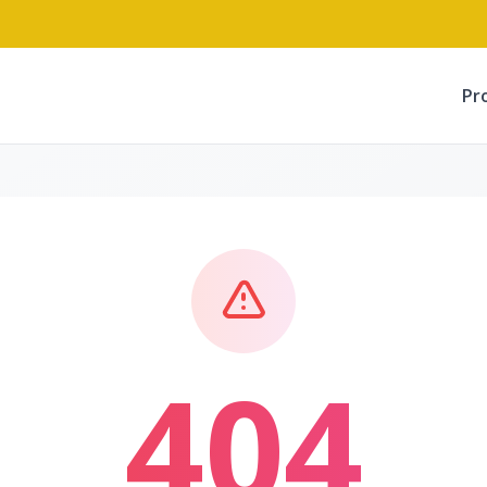
Pr
404