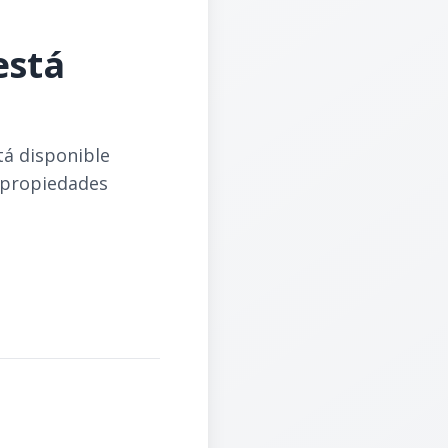
está
tá disponible
 propiedades