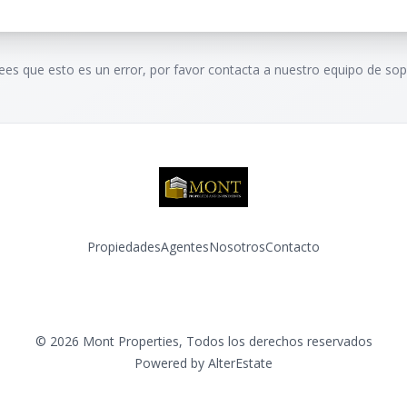
rees que esto es un error, por favor contacta a nuestro equipo de sop
Propiedades
Agentes
Nosotros
Contacto
Facebook
Instagram
©
2026
Mont Properties
,
Todos los derechos reservados
Powered by
AlterEstate