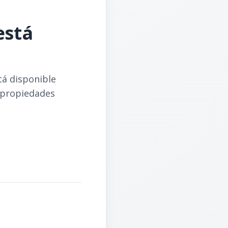
está
tá disponible
 propiedades