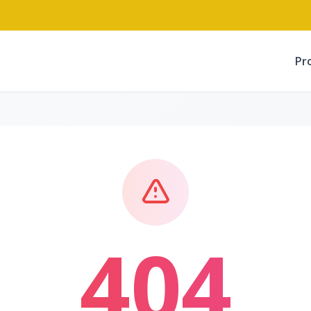
Pr
404