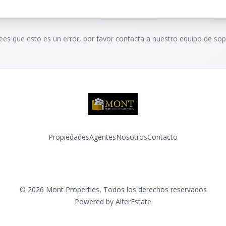
rees que esto es un error, por favor contacta a nuestro equipo de sop
Propiedades
Agentes
Nosotros
Contacto
Facebook
Instagram
©
2026
Mont Properties
,
Todos los derechos reservados
Powered by
AlterEstate