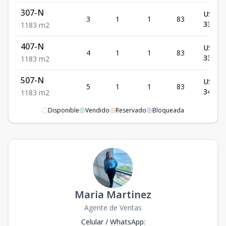
307-N
US$
3
1
1
83
336,00
1
1
83
m2
407-N
US$
4
1
1
83
338,00
1
1
83
m2
507-N
US$
5
1
1
83
340,00
1
1
83
m2
Disponible
Vendido
Reservado
Bloqueada
607-N
US$
6
1
1
83
342,00
1
1
83
m2
707-N
US$
7
1
1
83
344,00
1
1
83
m2
807-N
US$
8
1
1
83
Maria Martinez
346,00
1
1
83
m2
Agente de Ventas
1007-N
US$
Celular / WhatsApp
10
1
:
1
83