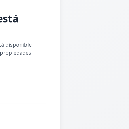
está
tá disponible
 propiedades