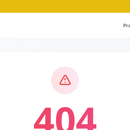
Pr
404