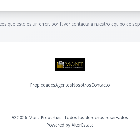
rees que esto es un error, por favor contacta a nuestro equipo de sop
Propiedades
Agentes
Nosotros
Contacto
Facebook
Instagram
©
2026
Mont Properties
,
Todos los derechos reservados
Powered by
AlterEstate