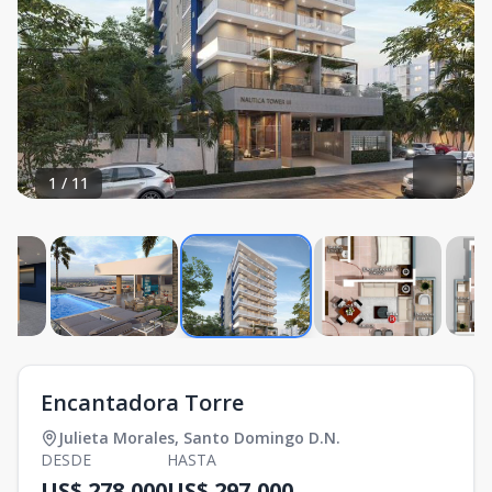
1
/
11
Encantadora Torre
Julieta Morales
,
Santo Domingo D.N.
DESDE
HASTA
US$ 278,000
US$ 297,000