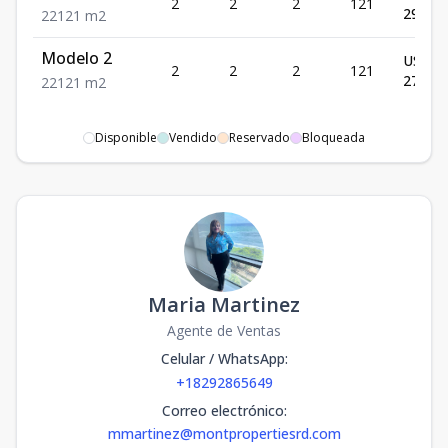
2
2
2
121
297,00
2
2
121
m2
Modelo 2
US$
2
2
2
121
278,00
2
2
121
m2
Disponible
Vendido
Reservado
Bloqueada
Maria Martinez
Agente de Ventas
Celular / WhatsApp
:
+18292865649
Correo electrónico
:
mmartinez@montpropertiesrd.com