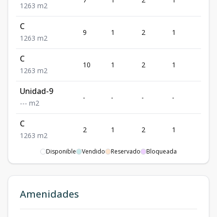
1
2
63
m2
C
9
1
2
1
63
1
2
63
m2
C
10
1
2
1
63
1
2
63
m2
Unidad-9
-
-
-
-
-
-
-
-
m2
C
2
1
2
1
63
1
2
63
m2
Disponible
Vendido
Reservado
Bloqueada
Amenidades