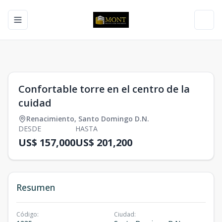
Toggle navigation menu
Toggl
1
/
0
Confortable torre en el centro de la
cuidad
Renacimiento
,
Santo Domingo D.N.
DESDE
HASTA
US$ 157,000
US$ 201,200
Resumen
Código
:
Ciudad
: