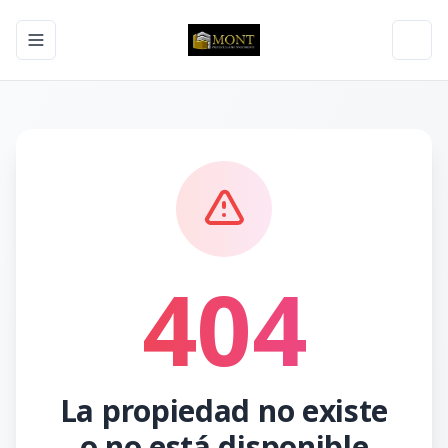
Toggle navigation menu
Toggl
404
La propiedad no existe
o no está disponible