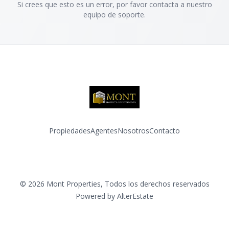
Si crees que esto es un error, por favor contacta a nuestro
equipo de soporte.
Propiedades
Agentes
Nosotros
Contacto
Facebook
Instagram
©
2026
Mont Properties
,
Todos los derechos reservados
Powered by
AlterEstate