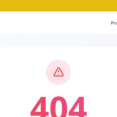
Pr
404