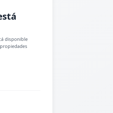
está
tá disponible
 propiedades