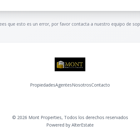
rees que esto es un error, por favor contacta a nuestro equipo de sop
Propiedades
Agentes
Nosotros
Contacto
Facebook
Instagram
©
2026
Mont Properties
,
Todos los derechos reservados
Powered by
AlterEstate