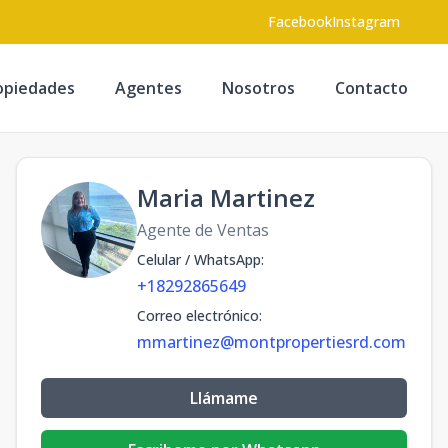
Facebook
Instagram
opiedades
Agentes
Nosotros
Contacto
Maria Martinez
Agente de Ventas
Celular / WhatsApp
:
+18292865649
Correo electrónico
:
mmartinez@montpropertiesrd.com
Llámame