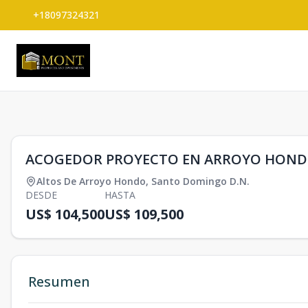
+18097324321
1
/
0
ACOGEDOR PROYECTO EN ARROYO HON
Altos De Arroyo Hondo
,
Santo Domingo D.N.
DESDE
HASTA
US$ 104,500
US$ 109,500
Resumen